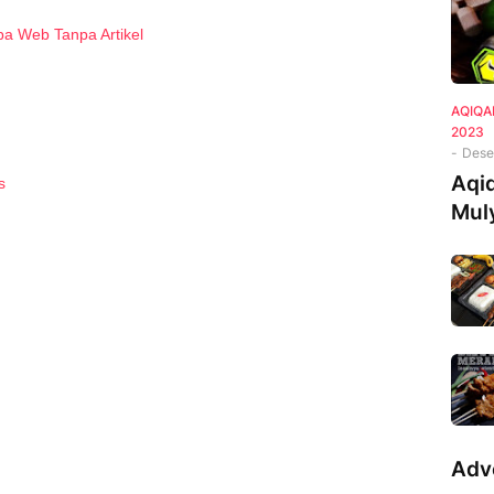
a Web Tanpa Artikel
AQIQA
2023
-
Dese
Aqi
s
Mul
Adv