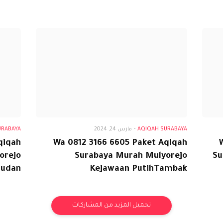
urabaya
Aqiqah Surabaya
AQIQAH SURABAYA
-
مارس 24, 2024
URABAYA
qiqah
Wa 0812 3166 6605 Paket Aqiqah
orejo
Surabaya Murah Mulyorejo
Su
judan
Kejawaan PutihTambak
تحميل المزيد من المشاركات