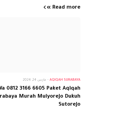
Read more »
Aqiqah Surabaya
AQIQAH SURABAYA
-
مارس 24, 2024
Wa 0812 3166 6605 Paket Aqiqah
rabaya Murah Mulyorejo Dukuh
Sutorejo