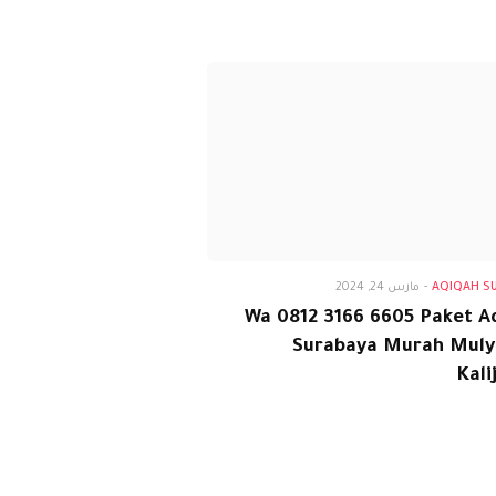
Aqiqah S
AQIQAH S
-
مارس 24, 2024
Wa 0812 3166 6605 Paket A
Surabaya Murah Muly
Kali