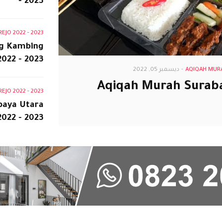
- 2023
JO 2022 - 2023
ng Kambing
2022 - 2023
AQIQAH MURA
-
ديسمبر 05, 2022
Aqiqah Murah Surab
JO 2022 - 2023
baya Utara
2022 - 2023