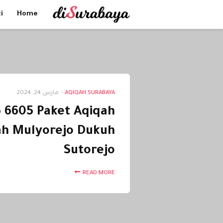
i
Home
AQIQAH SURABAYA
-
مارس 24, 2024
 6605 Paket Aqiqah
h Mulyorejo Dukuh
Sutorejo
READ MORE